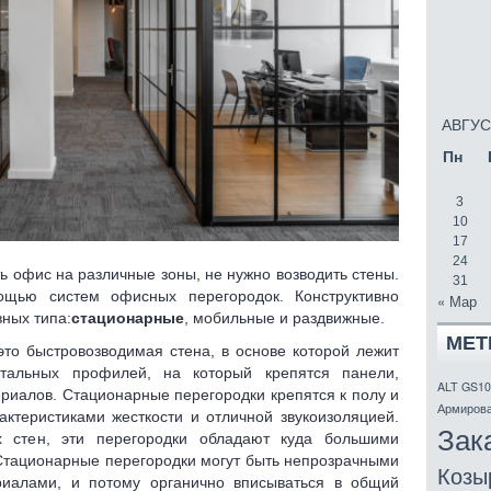
АВГУС
Пн
3
10
17
24
ть офис на различные зоны, не нужно возводить стены.
31
ощью систем офисных перегородок. Конструктивно
« Мар
вных типа:
стационарные
, мобильные и раздвижные.
МЕТ
то быстровозводимая стена, в основе которой лежит
тальных профилей, на который крепятся панели,
ALT GS10
риалов. Стационарные перегородки крепятся к полу и
Армирова
актеристиками жесткости и отличной звукоизоляцией.
Зак
х стен, эти перегородки обладают куда большими
Стационарные перегородки могут быть непрозрачными
Козы
иалами, и потому органично вписываться в общий