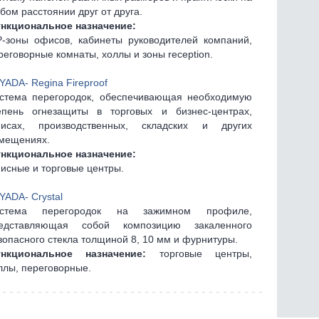
бом расстоянии друг от друга.
нкциональное назначение:
P-зоны офисов, кабинеты руководителей компаний,
реговорные комнаты, холлы и зоны reception.
YADA- Regina Fireproof
стема перегородок, обеспечивающая необходимую
епень огнезащиты в торговых и бизнес-центрах,
исах, производственных, складских и других
мещениях.
нкциональное назначение:
исные и торговые центры.
YADA- Crystal
стема перегородок на зажимном профиле,
едставляющая собой композицию закаленного
зопасного стекла толщиной 8, 10 мм и фурнитуры.
нкциональное назначение:
торговые центры,
ллы, переговорные.