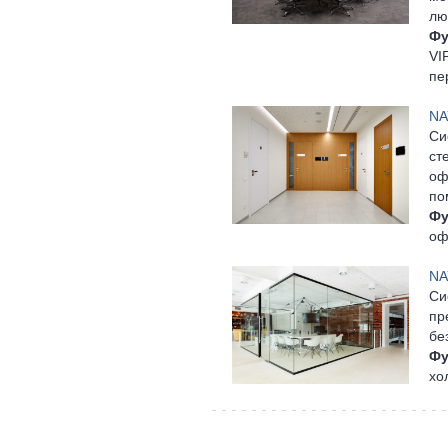
лю
Фу
VI
пе
NA
Cи
ст
оф
по
Фу
оф
NA
Си
пр
бе
Фу
хо