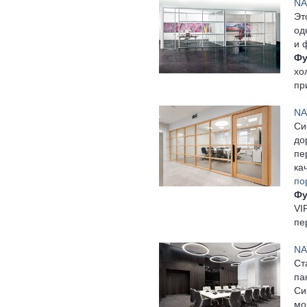
NA
Эт
од
и 
Фу
хо
пр
NA
Си
до
пе
ка
по
Фу
VI
пе
NA
Ст
па
Си
мо