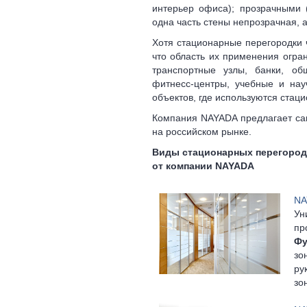
интерьер офиса); прозрачными 
одна часть стены непрозрачная, 
Хотя стационарные перегородки 
что область их применения огра
транспортные узлы, банки, об
фитнесс-центры, учебные и на
объектов, где используются стац
Компания NAYADA предлагает са
на российском рынке.
Виды стационарных перегород
от компании NAYADA
NA
Ун
пр
Фу
зо
ру
зо