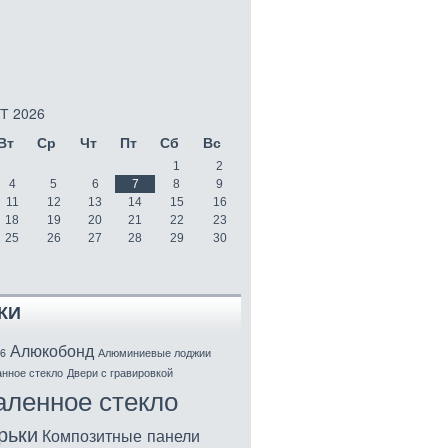
Т 2026
Вт
Ср
Чт
Пт
Сб
Вс
1
2
4
5
6
7
8
9
11
12
13
14
15
16
18
19
20
21
22
23
25
26
27
28
29
30
КИ
Алюкобонд
6
Алюминиевые лоджии
нное стекло
Двери с гравировкой
аленное стекло
рьки
Композитные панели