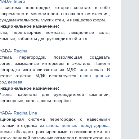
YADA- Intero
о система перегородок, которая сочетает в себе
новременно и монолитность сплошного остекления,
фундаментальность глухих стен, и изящество форм.
нкциональное назначение:
ллы, переговорные комнаты, лекционные залы,
иемные, кабинеты для руководителей и т.д.
YADA- Regina
стема перегородок, позволяющая создавать
рогие, изысканные интерьеры в экостиле. Панели
регородки изготавливаются из МДФ или стекла. В
честве отделки МДФ используется
шпон ценных
род дерева
.
нкциональное назначение:
P-зоны, кабинеты для руководителей компании,
реговорные, холлы, зоны-reception.
YADA- Regina Line
ационарная система перегородок с навесными
нелями в отделке из
шпона ценных пород дерева
.
стема обладает расширенными возможностями по
нтажу панелей различных размеров и практически на