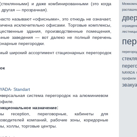
(стеклянными) и даже комбинированными (это когда
Межкомн
распашн
а другая — прозрачная).
две
часто называют «офисными», это отнюдь не означает,
ничена исключительно офисами. Торговые комплексы,
огражден
щественные здания, производственные помещения,
лестницы
пер
учные заведения — вот далеко не полный перечень
ионарные перегородки.
перегоро
мый широкий ассортимент стационарных перегородок
стекл
перег
ок
NAYADA
профили
эваку
YADA- Standart
иверсальная система перегородок на алюминиевом
офиле.
нкциональное назначение:
ны reception, переговорные, кабинеты для
ководителей компаний, рабочие зоны, коридорные
ны, холлы, торговые центры.