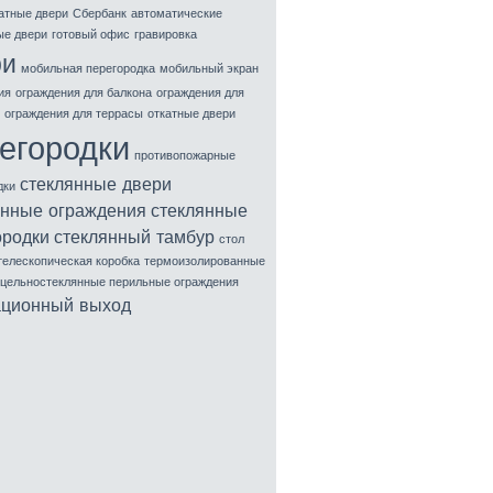
атные двери
Сбербанк
автоматические
ые двери
готовый офис
гравировка
ри
мобильная перегородка
мобильный экран
ия
ограждения для балкона
ограждения для
ограждения для террасы
откатные двери
егородки
противопожарные
стеклянные двери
дки
янные ограждения
стеклянные
ородки
стеклянный тамбур
стол
телескопическая коробка
термоизолированные
цельностеклянные перильные ограждения
ационный выход