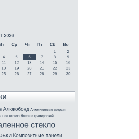
Т 2026
Вт
Ср
Чт
Пт
Сб
Вс
1
2
4
5
6
7
8
9
11
12
13
14
15
16
18
19
20
21
22
23
25
26
27
28
29
30
КИ
Алюкобонд
6
Алюминиевые лоджии
нное стекло
Двери с гравировкой
аленное стекло
рьки
Композитные панели