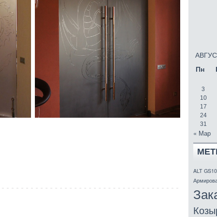
АВГУС
Пн
3
10
17
24
31
« Мар
МЕТ
ALT GS10
Армирова
Зак
Козы